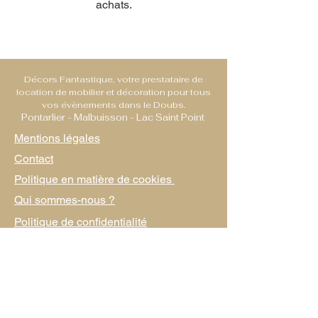
achats.
Décors Fantastique, votre prestataire de
location de mobilier et décoration pour tous
vos évènements dans le Doubs.
Pontarlier - Malbuisson - Lac Saint Point
Mentions légales
Contact
Politique en matière de cookies
Qui sommes-nous ?
Politique de confidentialité
C.G.V
Décors Fantastiques
Route des Laves
25160 Malbuisson, France