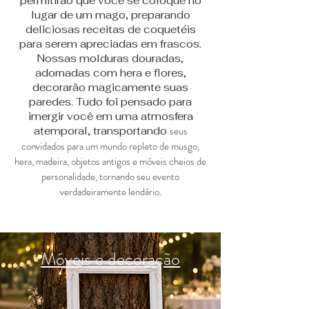
permitirão que você se coloque no
lugar de um mago, preparando
deliciosas receitas de coquetéis
para serem apreciadas em frascos.
Nossas molduras douradas,
adornadas com hera e flores,
decorarão magicamente suas
paredes. Tudo foi pensado para
imergir você em uma atmosfera
seus
atemporal, transportando
convidados para um mundo repleto de musgo,
hera, madeira, objetos antigos e móveis cheios de
personalidade, tornando seu evento
verdadeiramente lendário.
Móveis e decoração