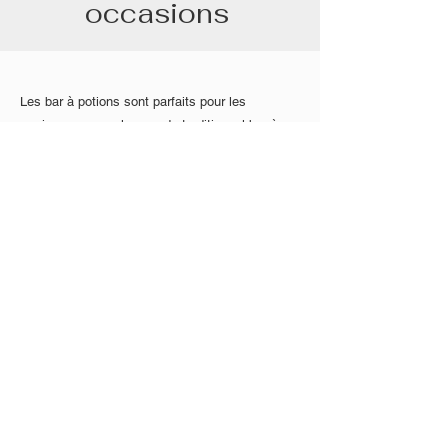
occasions
Les bar à potions sont parfaits pour les
mariages - pour changer du traditionnel bar à
bière - , pour les anniversaires, pour les
enterrements de vie de garçon / jeune fille, pour
les pots de départ, les évènements
associatifs...
Ils offrent un visuel et une expérience originale
qui est sûre de plaire à petits et grands.
Réserver
Accueil