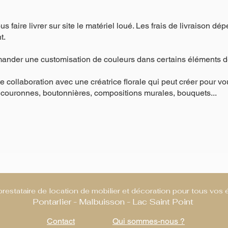
 faire livrer sur site le matériel loué. Les frais de livraison dé
t.
nder une customisation de couleurs dans certains éléments déc
ite collaboration avec une créatrice florale qui peut créer pour 
, couronnes, boutonnières, compositions murales, bouquets...
prestataire de location de mobilier et décoration pour tous vo
Pontarlier - Malbuisson - Lac Saint Point
Contact
Qui sommes-nous ?