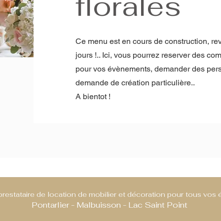
florales
Ce menu est en cours de construction, r
jours !.. Ici, vous pourrez reserver des com
pour vos évènements, demander des perso
demande de création particulière..
A bientot !
prestataire de location de mobilier et décoration pour tous vo
Pontarlier - Malbuisson - Lac Saint Point