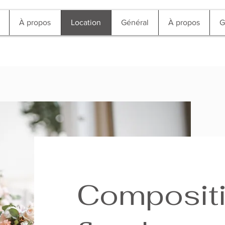
À propos
Location
Général
À propos
G
Composit